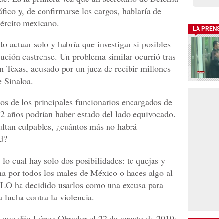
fico y, de confirmarse los cargos, hablaría de
jército mexicano.
LA PREN
do actuar solo y habría que investigar si posibles
tución castrense. Un problema similar ocurrió tras
n Texas, acusado por un juez de recibir millones
e Sinaloa.
dos de los principales funcionarios encargados de
 12 años podrían haber estado del lado equivocado.
ultan culpables, ¿cuántos más no habrá
d?
e lo cual hay solo dos posibilidades: te quejas y
a por todos los males de México o haces algo al
LO ha decidido usarlos como una excusa para
la lucha contra la violencia.
 que dijo López Obrador el 22 de agosto de 2019: