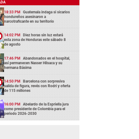
ADA
18:33 PM
Guatemala indaga si sicarios
hondureños asesinaron a
narcotraficante en su territorio
14:02 PM
Diez horas sin luz estará
esta zona de Honduras este sábado 8
de agosto
17:46 PM
Abandonados en el hospital,
así permanecen Nasser Hilsaca y su
hermana Básima
14:50 PM
Barcelona con sorpresiva
salida de figura, revés con Rodri y oferta
de 115 millones
16:00 PM
Abelardo de la Espriella jura
como presidente de Colombia para el
periodo 2026-2030