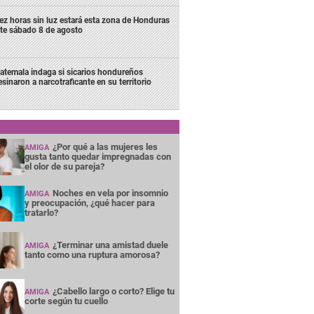
ez horas sin luz estará esta zona de Honduras
te sábado 8 de agosto
atemala indaga si sicarios hondureños
esinaron a narcotraficante en su territorio
¿Por qué a las mujeres les
AMIGA
gusta tanto quedar impregnadas con
el olor de su pareja?
Noches en vela por insomnio
AMIGA
y preocupación, ¿qué hacer para
tratarlo?
¿Terminar una amistad duele
AMIGA
tanto como una ruptura amorosa?
¿Cabello largo o corto? Elige tu
AMIGA
corte según tu cuello