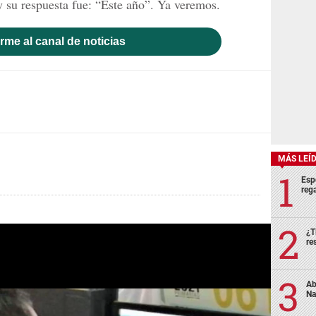
 su respuesta fue: “Este año”. ​Ya veremos.
rme al canal de noticias
MÁS LEÍ
Esp
rega
¿T
re
Ab
Na