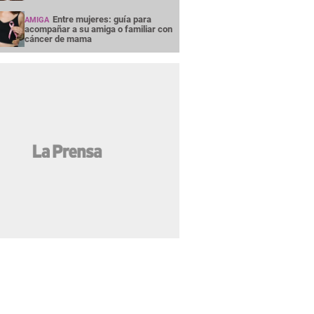
Entre mujeres: guía para
AMIGA
acompañar a su amiga o familiar con
cáncer de mama