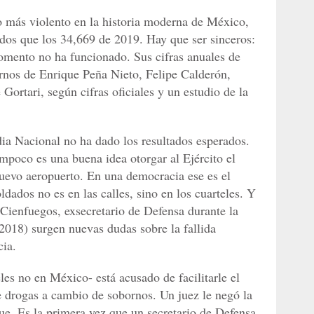
ño más violento en la historia moderna de México,
dos que los 34,669 de 2019. Hay que ser sinceros:
mento no ha funcionado. Sus cifras anuales de
rnos de Enrique Peña Nieto, Felipe Calderón,
Gortari, según cifras oficiales y un estudio de la
rdia Nacional no ha dado los resultados esperados.
mpoco es una buena idea otorgar al Ejército el
nuevo aeropuerto. En una democracia ese es el
oldados no es en las calles, sino en los cuarteles. Y
r Cienfuegos, exsecretario de Defensa durante la
2018) surgen nuevas dudas sobre la fallida
cia.
es no en México- está acusado de facilitarle el
 de drogas a cambio de sobornos. Un juez le negó la
gue. Es la primera vez que un secretario de Defensa