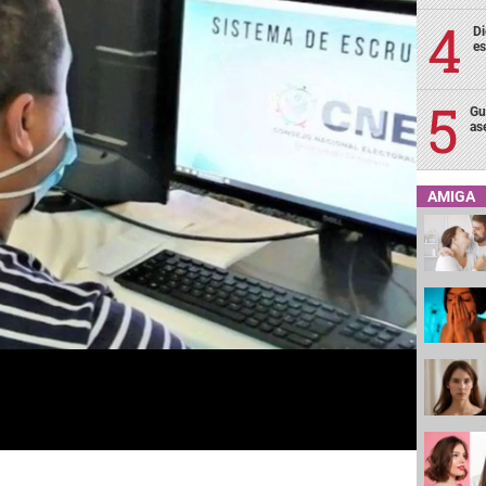
Di
es
Gu
as
AMIGA