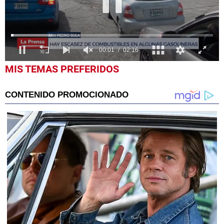
0
MIS TEMAS PREFERIDOS
seconds
of
2
minutes,
16
seconds