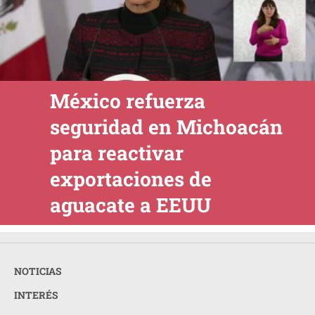
México refuerza
seguridad en Michoacán
para reactivar
exportaciones de
aguacate a EEUU
NOTICIAS
INTERÉS