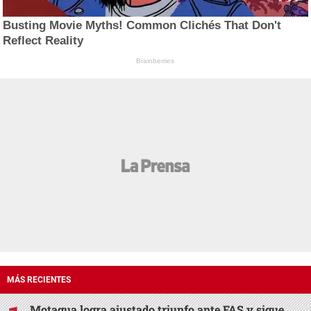
Busting Movie Myths! Common Clichés That Don't
Reflect Reality
Brainberries
MÁS RECIENTES
Motagua logra ajustado triunfo ante FAS y sigue