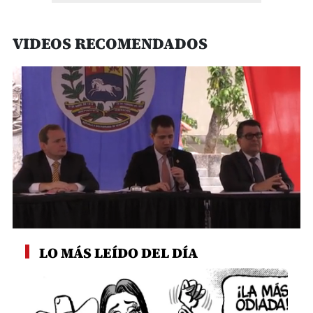
VIDEOS RECOMENDADOS
0
seconds
LO MÁS LEÍDO DEL DÍA
of
1
minute,
34
seconds