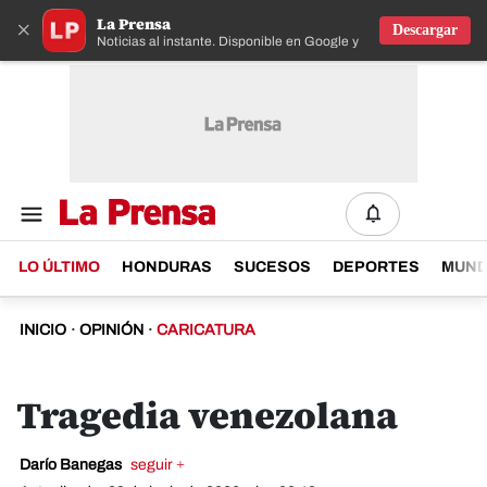
La Prensa
×
Descargar
Noticias al instante. Disponible en Google y IOS
LO ÚLTIMO
HONDURAS
SUCESOS
DEPORTES
MUN
INICIO
·
OPINIÓN
·
CARICATURA
Tragedia venezolana
Darío Banegas
seguir +