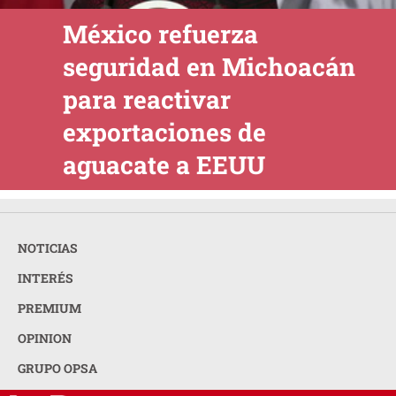
México refuerza
seguridad en Michoacán
para reactivar
exportaciones de
aguacate a EEUU
NOTICIAS
INTERÉS
PREMIUM
OPINION
GRUPO OPSA