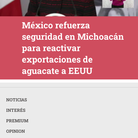
México refuerza
seguridad en Michoacán
para reactivar
exportaciones de
aguacate a EEUU
NOTICIAS
INTERÉS
PREMIUM
OPINION