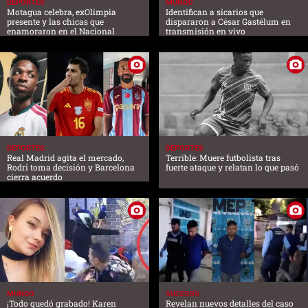
DEPORTES
MUNDO
Motagua celebra, exOlimpia
Identifican a sicarios que
presente y las chicas que
dispararon a César Gastélum en
enamoraron en el Nacional
transmisión en vivo
DEPORTES
DEPORTES
Real Madrid agita el mercado,
Terrible: Muere futbolista tras
Rodri toma decisión y Barcelona
fuerte ataque y relatan lo que pasó
cierra acuerdo
MUNDO
SUCESOS
¡Todo quedó grabado! Karen
Revelan nuevos detalles del caso