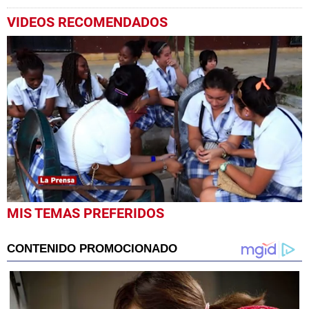
VIDEOS RECOMENDADOS
0
MIS TEMAS PREFERIDOS
seconds
of
2
minutes,
0