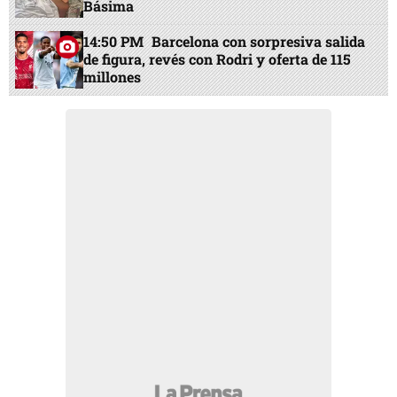
Básima
14:50 PM
Barcelona con sorpresiva salida
de figura, revés con Rodri y oferta de 115
millones