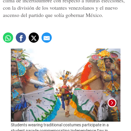
clima de incertidumbre con respecto a futuras elecciones,
con la división de los votantes venezolanos y el nuevo
ascenso del partido que solía gobernar México.
Students wearing traditional costumes participate in a
Ricard
student parade commemorating Independence Day in
listen