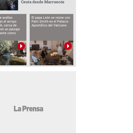
Ceuta desde Marruecos
e arañas
El papa León se reúne con
n el arroyo
Patti Smith en el Palacio
k, cerca de
Apostólico del Vaticano
 en un paisaje
etante como