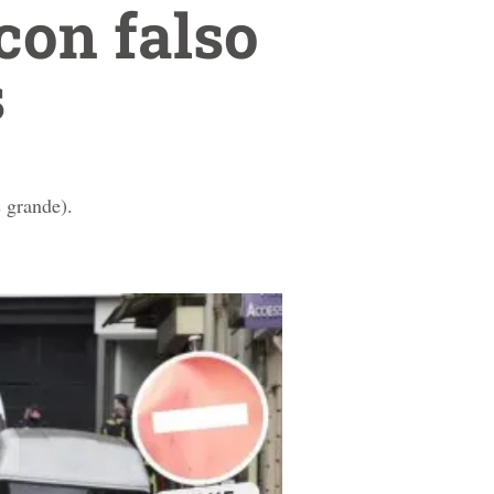
con falso
s
 grande).