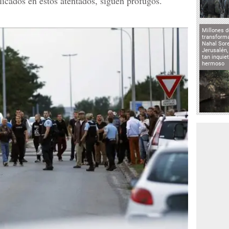
icados en estos atentados, siguen prófugos.
Millones d
transforma
Nahal Sore
Jerusalén,
tan inqui
hermoso