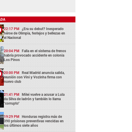
ADA
22:17 PM
¿Era su debut? Inesperado
héroe de Olimpia, festejos y bellezas en
el Nacional
20:04 PM
Falla en el sistema de frenos
habría provocado accidente en colonia
Los Pinos
20:00 PM
Real Madrid anuncia salida,
reunión con Vini y Vozinha firma con
nuevo club
21:41 PM
Milei vuelve a acusar a Lula
da Silva de ladrón y también lo llama
"corrupto"
19:29 PM
Honduras registra más de
390 prisiones preventivas vencidas en
los últimos siete años