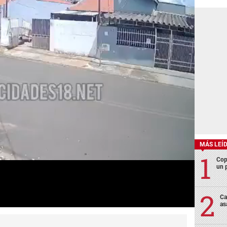
MÁS LEÍ
Cop
un p
Ca
as