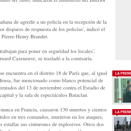
añana de agredir a un policía en la recepción de la
r disparos de respuesta de los policías', indicó el
r, Pierre-Henry Brandet.
 trabajan para poner en seguridad los locales',
ernard Cazeneuve, se trasladó a la comisaría.
e encuentra en el distrito 18 de París que, al igual
LA PREN
efensa, fue mencionado como blanco potencial de
atentados del 13 de noviembre contra el Estadio de
 capital y la sala de espectáculos Bataclan.
s nunca en Francia, causaron 130 muertos y cientos
LA PREN
rtidos en tres comandos, murieron en los ataques,
cer estallar sus cinturones de explosivos. Otros dos