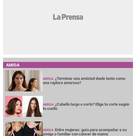
AMIGA
¿Terminar una amistad duele tanto como
AMIGA
una ruptura amorosa?
¿Cabello largo o corto? Elige tu corte según
AMIGA
tu cuello
Entre mujeres: guía para acompañar a su
AMIGA
amiga o familiar con cáncer de mama