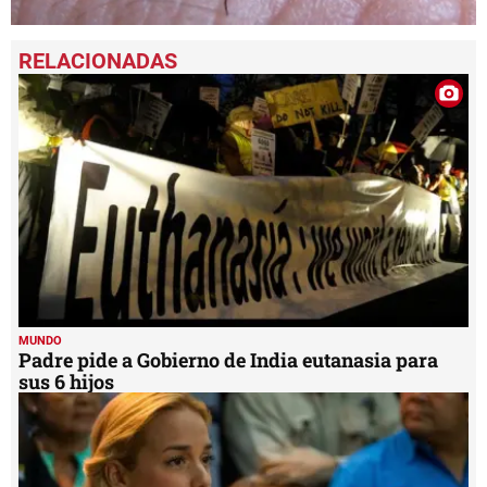
0
seconds
of
2
minutes,
30
seconds
MUNDO
Padre pide a Gobierno de India eutanasia para
sus 6 hijos