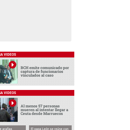
SA VIDEOS
BCH emite comunicado por
captura de funcionarios
vinculados al caso
SA VIDEOS
Al menos 57 personas
mueren al intentar llegar a
Ceuta desde Marruecos
e arañas
El papa León se reúne con