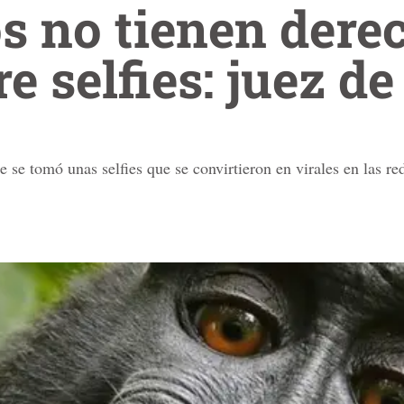
s no tienen dere
re selfies: juez d
se tomó unas selfies que se convirtieron en virales en las red