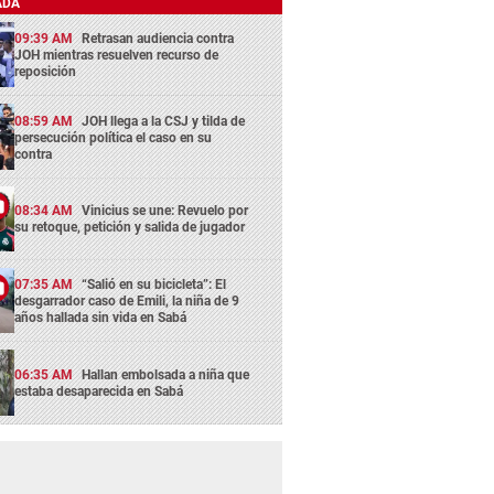
ADA
09:39 AM
Retrasan audiencia contra
JOH mientras resuelven recurso de
reposición
08:59 AM
JOH llega a la CSJ y tilda de
persecución política el caso en su
contra
08:34 AM
Vinicius se une: Revuelo por
su retoque, petición y salida de jugador
07:35 AM
“Salió en su bicicleta”: El
desgarrador caso de Emili, la niña de 9
años hallada sin vida en Sabá
06:35 AM
Hallan embolsada a niña que
estaba desaparecida en Sabá