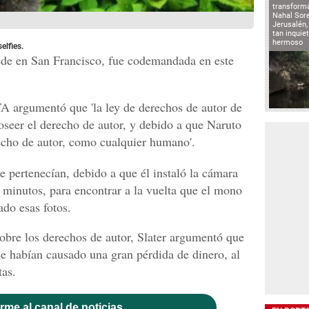
transforma
Nahal Sore
Jerusalén,
tan inqui
hermoso
elfies.
 sede en San Francisco, fue codemandada en este
TA argumentó que 'la ley de derechos de autor de
seer el derecho de autor, y debido a que Naruto
recho de autor, como cualquier humano'.
le pertenecían, debido a que él instaló la cámara
s minutos, para encontrar a la vuelta que el mono
do esas fotos.
sobre los derechos de autor, Slater argumentó que
 le habían causado una gran pérdida de dinero, al
tas.
rme al canal de noticias