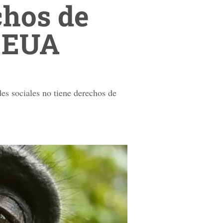
chos de
e EUA
es sociales no tiene derechos de