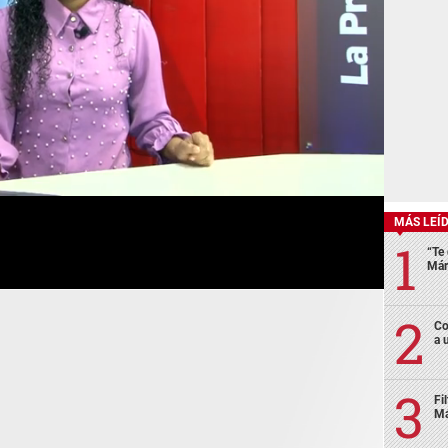
MÁS LEÍ
“Te 
Már
Co
a 
Fi
Má