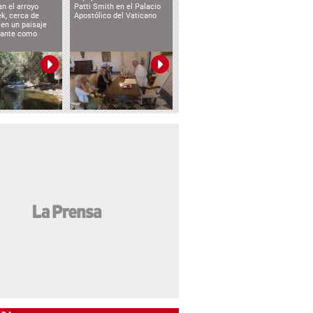
n el arroyo
Patti Smith en el Palacio
k, cerca de
Apostólico del Vaticano
 en un paisaje
etante como