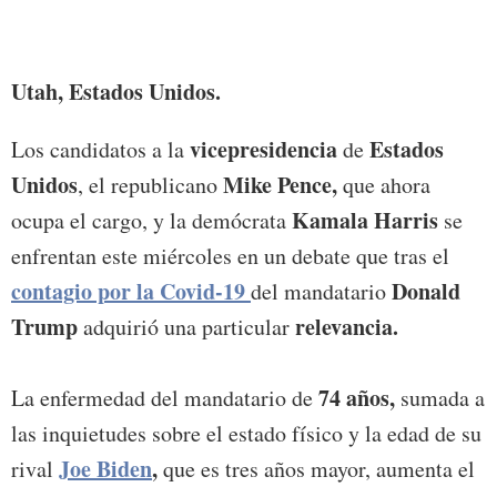
Harris
EEUU.
Utah, Estados Unidos.
vicepresidencia
Estados
Los candidatos a la
de
Unidos
Mike Pence,
, el republicano
que ahora
Kamala Harris
ocupa el cargo, y la demócrata
se
enfrentan este miércoles en un debate que tras el
contagio por la Covid-19
Donald
del mandatario
Trump
relevancia.
adquirió una particular
74 años,
La enfermedad del mandatario de
sumada a
las inquietudes sobre el estado físico y la edad de su
Joe Biden
,
rival
que es tres años mayor, aumenta el