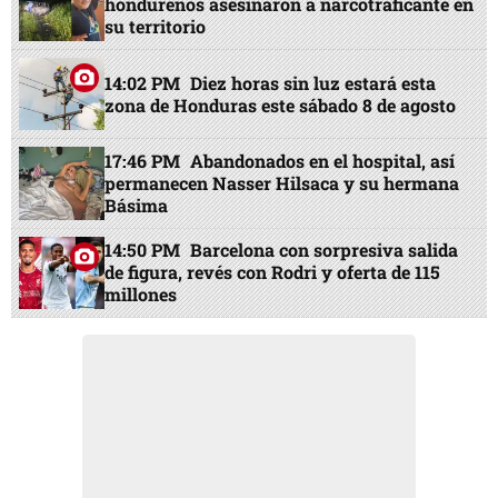
hondureños asesinaron a narcotraficante en
su territorio
14:02 PM
Diez horas sin luz estará esta
zona de Honduras este sábado 8 de agosto
17:46 PM
Abandonados en el hospital, así
permanecen Nasser Hilsaca y su hermana
Básima
14:50 PM
Barcelona con sorpresiva salida
de figura, revés con Rodri y oferta de 115
millones