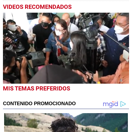
VIDEOS RECOMENDADOS
0
MIS TEMAS PREFERIDOS
seconds
of
1
minute,
16
seconds