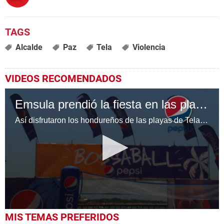
Alcalde
Paz
Tela
Violencia
VIDEOS RECOMENDADOS
Emsula prendió la fiesta en las playas de Tela
Así disfrutaron los hondureños de las playas de Tela con Emsula
0
MIS TEMAS PREFERIDOS
seconds