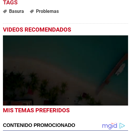
Basura
Problemas
VIDEOS RECOMENDADOS
0
MIS TEMAS PREFERIDOS
seconds
of
3
minutes,
24