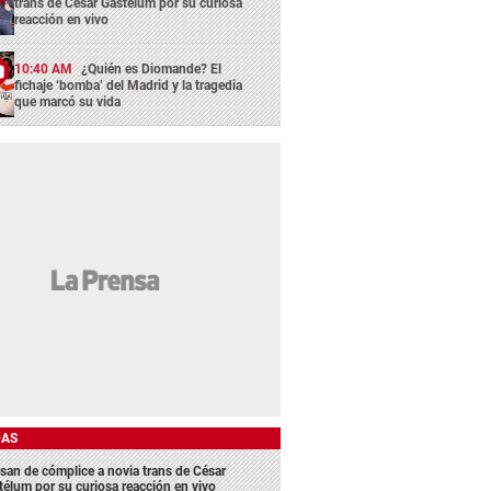
trans de César Gastélum por su curiosa
reacción en vivo
10:40 AM
¿Quién es Diomande? El
fichaje ‘bomba’ del Madrid y la tragedia
que marcó su vida
DAS
san de cómplice a novia trans de César
télum por su curiosa reacción en vivo