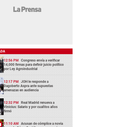
ADA
12:56 PM
Congreso envía a verificar
14,000 firmas para definir juicio político
por Ley Agroindustrial
12:17 PM
JOH le responde a
Dagoberto Aspra ante supuestas
amenazas en audiencia
12:32 PM
Real Madrid renueva a
Vinicius: Salario y por cuañtos años
firmó
11:10 AM
Acusan de cómplice a novia