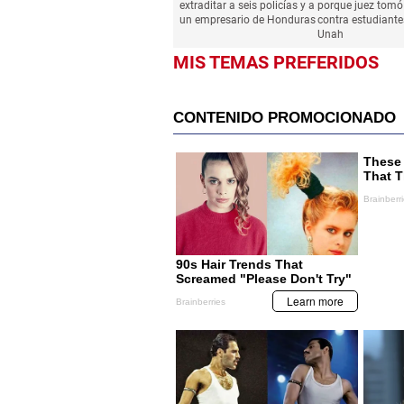
HONDURAS
HONDURAS
Nombran a jueces para
Suspenden audie
extraditar a seis policías y a
porque juez tomó
un empresario de Honduras
contra estudiante
Unah
MIS TEMAS PREFERIDOS