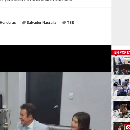
 Honduras
Salvador Nasralla
TSE
EN PORT