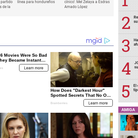
Re
su
Ha
af
JO
su
El
ti
HONDURAS
HONDURAS
ncia
Ofrecen becas de estudio en
'Sos un sinvergüenza y un
AMIGA
 partido
línea para hondureños
cínico': Mel Zelaya a Esdras
s de la
Amado López