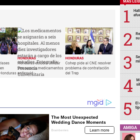
MÁS LEÍ
Hal
afu
Re
su
Se
HONDURAS
HONDURAS
mi
clases
Honduras estudia utilizar
Cohep pide al CNE resolver
 en
tres nuevos medicamentos
problema de contratación
 Honduras
anticovid
del Trep
Ma
si
El
ti
AMIGA