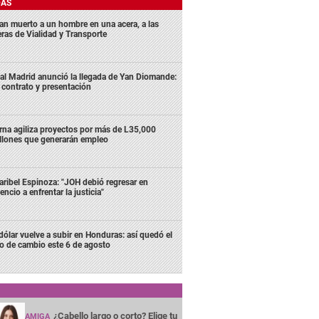
DAS
lan muerto a un hombre en una acera, a las
eras de Vialidad y Transporte
al Madrid anunció la llegada de Yan Diomande:
 contrato y presentación
rna agiliza proyectos por más de L35,000
llones que generarán empleo
ribel Espinoza: "JOH debió regresar en
lencio a enfrentar la justicia"
 dólar vuelve a subir en Honduras: así quedó el
po de cambio este 6 de agosto
¿Cabello largo o corto? Elige tu
AMIGA