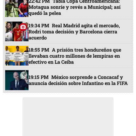
22:42 PM
Tabla Copa Centroamericana:
Motagua sonríe y revés a Municipal; así
quedó la pelea
19:34 PM
Real Madrid agita el mercado,
Rodri toma decisión y Barcelona cierra
acuerdo
18:55 PM
A prisión tres hondureños que
llevaban cuatro millones de lempiras en
efectivo en La Ceiba
19:15 PM
México sorprende a Concacaf y
anuncia decisión sobre Infantino en la FIFA