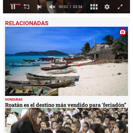
0
seconds
of
3
minutes,
34
seconds
HONDURAS
Roatán es el destino más vendido para 'feriadón”