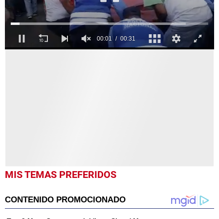
0
seconds
of
31
seconds
MIS TEMAS PREFERIDOS