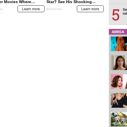
Se
mi
AMIGA