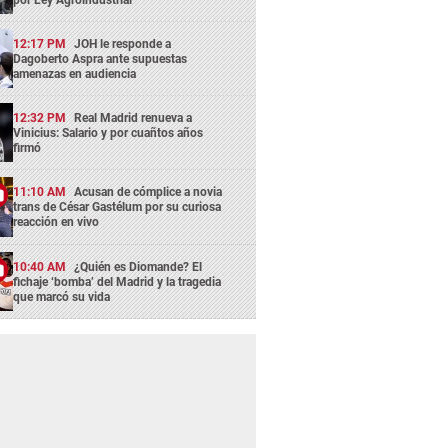
12:17 PM
JOH le responde a
Dagoberto Aspra ante supuestas
amenazas en audiencia
12:32 PM
Real Madrid renueva a
Vinicius: Salario y por cuañtos años
firmó
11:10 AM
Acusan de cómplice a novia
trans de César Gastélum por su curiosa
reacción en vivo
10:40 AM
¿Quién es Diomande? El
fichaje ‘bomba’ del Madrid y la tragedia
que marcó su vida