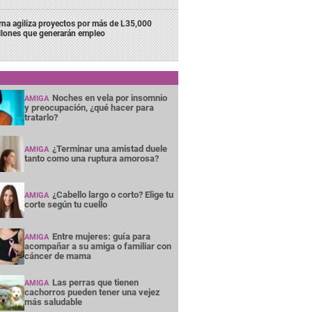
rna agiliza proyectos por más de L35,000
llones que generarán empleo
Noches en vela por insomnio
AMIGA
y preocupación, ¿qué hacer para
tratarlo?
¿Terminar una amistad duele
AMIGA
tanto como una ruptura amorosa?
¿Cabello largo o corto? Elige tu
AMIGA
corte según tu cuello
Entre mujeres: guía para
AMIGA
acompañar a su amiga o familiar con
cáncer de mama
Las perras que tienen
AMIGA
cachorros pueden tener una vejez
más saludable