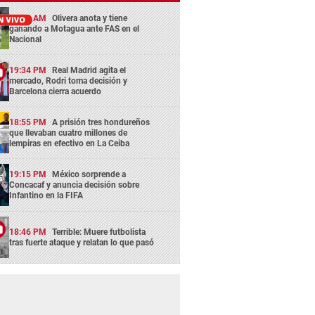
11:45 AM
Olivera anota y tiene
ganando a Motagua ante FAS en el
Nacional
19:34 PM
Real Madrid agita el
mercado, Rodri toma decisión y
Barcelona cierra acuerdo
18:55 PM
A prisión tres hondureños
que llevaban cuatro millones de
lempiras en efectivo en La Ceiba
19:15 PM
México sorprende a
Concacaf y anuncia decisión sobre
Infantino en la FIFA
18:46 PM
Terrible: Muere futbolista
tras fuerte ataque y relatan lo que pasó