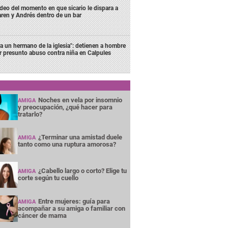
deo del momento en que sicario le dispara a
ren y Andrés dentro de un bar
ra un hermano de la iglesia": detienen a hombre
r presunto abuso contra niña en Calpules
Noches en vela por insomnio
AMIGA
y preocupación, ¿qué hacer para
tratarlo?
¿Terminar una amistad duele
AMIGA
tanto como una ruptura amorosa?
¿Cabello largo o corto? Elige tu
AMIGA
corte según tu cuello
Entre mujeres: guía para
AMIGA
acompañar a su amiga o familiar con
cáncer de mama