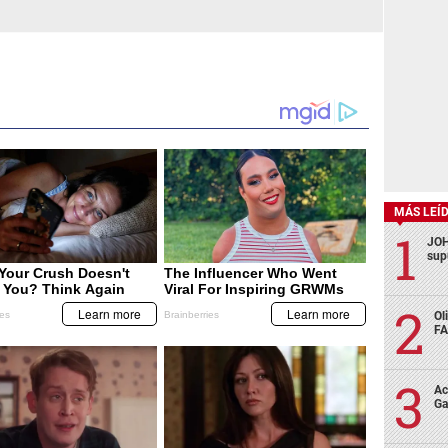
MÁS LEÍ
JOH
sup
Ol
FA
Ac
Ga