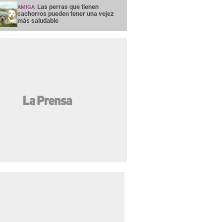
Las perras que tienen
AMIGA
cachorros pueden tener una vejez
más saludable