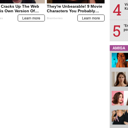
Vi
Ka
"E
po
AMIGA