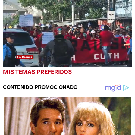
0
MIS TEMAS PREFERIDOS
seconds
of
54
seconds