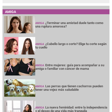
AMIGA
¿Terminar una amistad duele tanto como
AMIGA
una ruptura amorosa?
¿Cabello largo o corto? Elige tu corte según
AMIGA
tu cuello
Entre mujeres: guía para acompañar a su
AMIGA
amiga o familiar con cáncer de mama
Las perras que tienen cachorros pueden
AMIGA
tener una vejez más saludable
La nueva feminidad: entre la independencia
AMIGA
y el deseo de una vida más tranquila