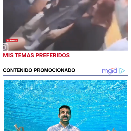
0
MIS TEMAS PREFERIDOS
seconds
of
57
seconds