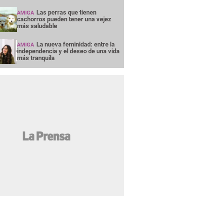
Las perras que tienen
AMIGA
cachorros pueden tener una vejez
más saludable
La nueva feminidad: entre la
AMIGA
independencia y el deseo de una vida
más tranquila