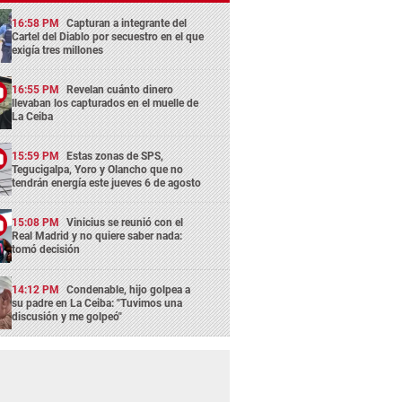
16:58 PM
Capturan a integrante del
Cartel del Diablo por secuestro en el que
exigía tres millones
16:55 PM
Revelan cuánto dinero
llevaban los capturados en el muelle de
La Ceiba
15:59 PM
Estas zonas de SPS,
Tegucigalpa, Yoro y Olancho que no
tendrán energía este jueves 6 de agosto
15:08 PM
Vinicius se reunió con el
Real Madrid y no quiere saber nada:
tomó decisión
14:12 PM
Condenable, hijo golpea a
su padre en La Ceiba: "Tuvimos una
discusión y me golpeó"