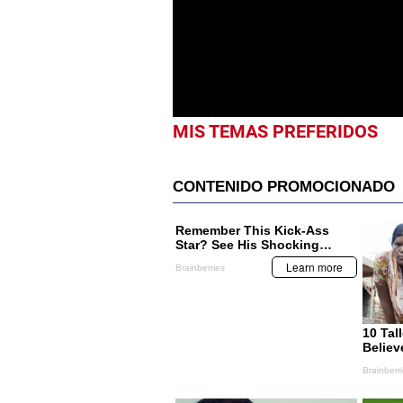
minute,
8
seconds
Volume
0%
MIS TEMAS PREFERIDOS