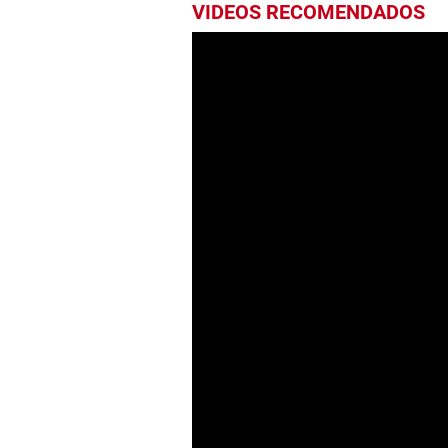
VIDEOS RECOMENDADOS
0
seconds
of
1