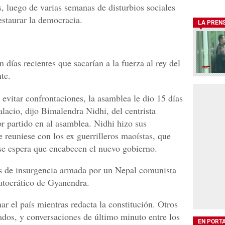
, luego de varias semanas de disturbios sociales
estaurar la democracia.
LA PREN
n días recientes que sacarían a la fuerza al rey del
te.
 evitar confrontaciones, la asamblea le dio 15 días
lacio, dijo Bimalendra Nidhi, del centrista
 partido en al asamblea. Nidhi hizo sus
 reuniese con los ex guerrilleros maoístas, que
 se espera que encabecen el nuevo gobierno.
os de insurgencia armada por un Nepal comunista
utocrático de Gyanendra.
r el país mientras redacta la constitución. Otros
os, y conversaciones de último minuto entre los
EN PORT