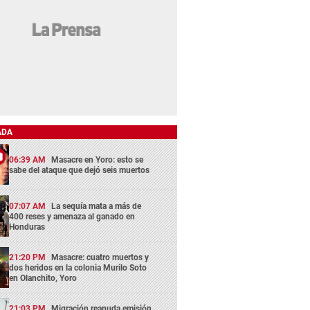
ADA
06:39 AM
Masacre en Yoro: esto se
sabe del ataque que dejó seis muertos
07:07 AM
La sequía mata a más de
400 reses y amenaza al ganado en
Honduras
21:20 PM
Masacre: cuatro muertos y
dos heridos en la colonia Murilo Soto
en Olanchito, Yoro
21:03 PM
Migración reanuda emisión