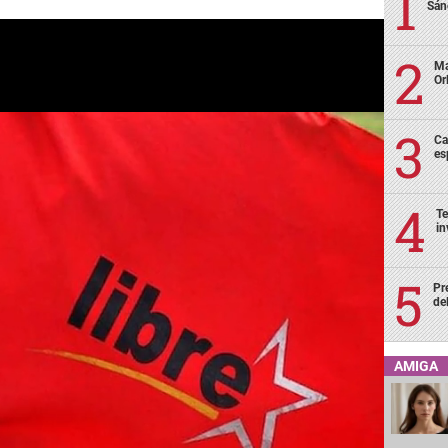
Sán
Ma
Or
Ca
es
Te
in
Pr
de
AMIGA