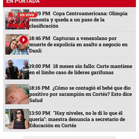
EN PORTADA
13:29 PM
Copa Centroamericana: Olimpia
remonta y queda a un paso de la
clasificación
18:46 PM
Capturan a venezolano por
muerte de expolicía en asalto a negocio en
Danlí
19:00 PM
18 meses sin fallo: Corte mantiene
en el limbo caso de líderes garífunas
18:16 PM
¿Cómo se contagió el bebé que dio
positivo por sarampión en Cortés? Esto dice
Salud
13:50 PM
"Hay niveles, no le di lo que él
quería": maestra denuncia a secretario de
Educación en Cortés