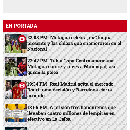
EN PORTADA
22:08 PM
Motagua celebra, exOlimpia
presente y las chicas que enamoraron en el
Nacional
22:42 PM
Tabla Copa Centroamericana:
Motagua sonríe y revés a Municipal; así
quedó la pelea
19:34 PM
Real Madrid agita el mercado,
Rodri toma decisión y Barcelona cierra
acuerdo
18:55 PM
A prisión tres hondureños que
llevaban cuatro millones de lempiras en
efectivo en La Ceiba