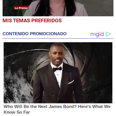
0
MIS TEMAS PREFERIDOS
seconds
of
2
CONTENIDO PROMOCIONADO
minutes,
58
seconds
Who Will Be the Next James Bond? Here's What We
Know So Far