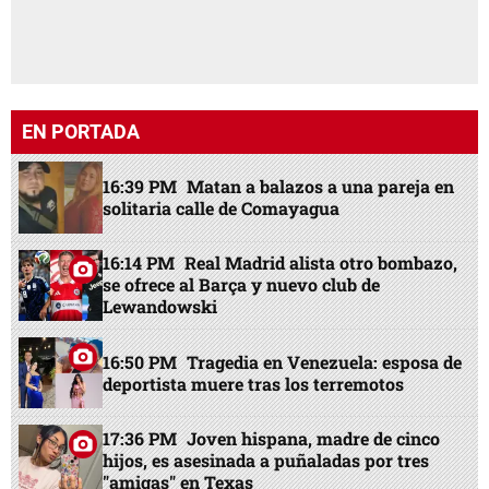
EN PORTADA
16:39 PM
Matan a balazos a una pareja en
solitaria calle de Comayagua
16:14 PM
Real Madrid alista otro bombazo,
se ofrece al Barça y nuevo club de
Lewandowski
16:50 PM
Tragedia en Venezuela: esposa de
deportista muere tras los terremotos
17:36 PM
Joven hispana, madre de cinco
hijos, es asesinada a puñaladas por tres
"amigas" en Texas