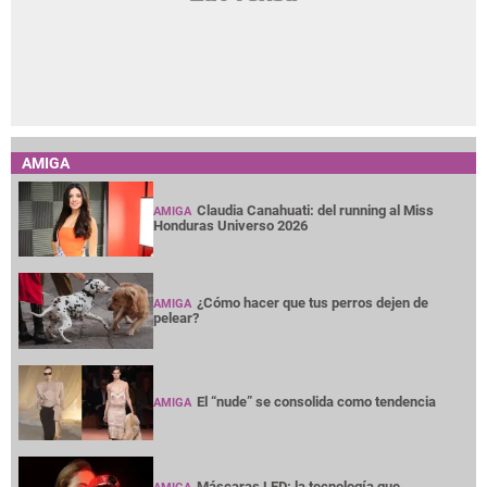
AMIGA
Claudia Canahuati: del running al Miss
AMIGA
Honduras Universo 2026
¿Cómo hacer que tus perros dejen de
AMIGA
pelear?
El “nude” se consolida como tendencia
AMIGA
Máscaras LED: la tecnología que