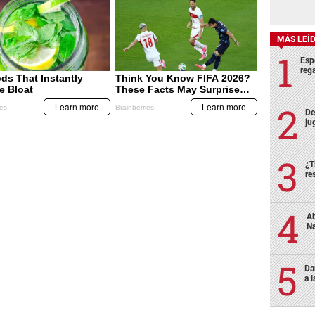
MÁS LEÍ
Esp
rega
De
ju
¿T
re
Ab
Na
Da
a 