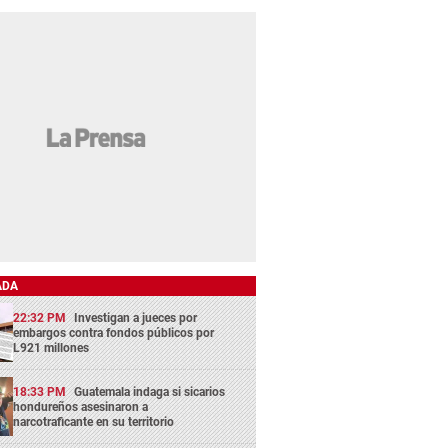
ADA
22:32 PM
Investigan a jueces por
embargos contra fondos públicos por
L921 millones
18:33 PM
Guatemala indaga si sicarios
hondureños asesinaron a
narcotraficante en su territorio