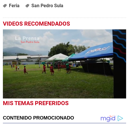
Feria
San Pedro Sula
VIDEOS RECOMENDADOS
0
MIS TEMAS PREFERIDOS
seconds
of
4
minutes,
10
seconds