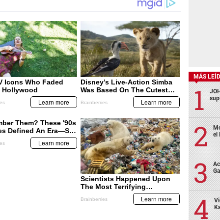
MÁS LEÍ
JOH
sup
Mo
el
Ac
Ga
Vi
Ka