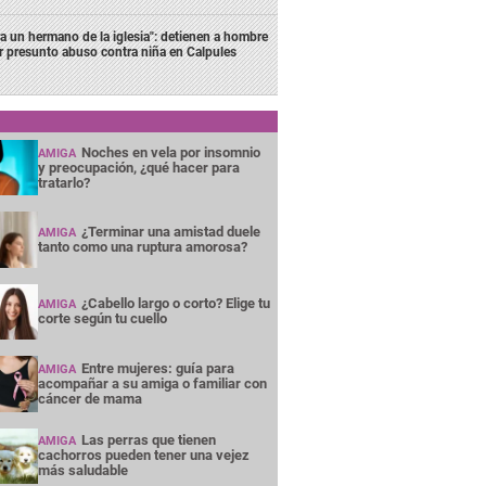
ra un hermano de la iglesia": detienen a hombre
r presunto abuso contra niña en Calpules
Noches en vela por insomnio
AMIGA
y preocupación, ¿qué hacer para
tratarlo?
¿Terminar una amistad duele
AMIGA
tanto como una ruptura amorosa?
¿Cabello largo o corto? Elige tu
AMIGA
corte según tu cuello
Entre mujeres: guía para
AMIGA
acompañar a su amiga o familiar con
cáncer de mama
Las perras que tienen
AMIGA
cachorros pueden tener una vejez
más saludable