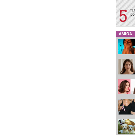
"E
po
AMIGA