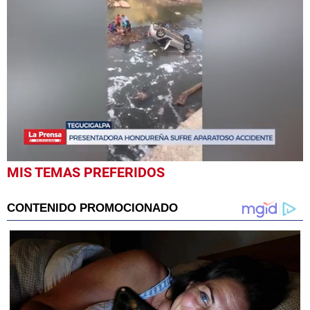
0
MIS TEMAS PREFERIDOS
seconds
of
56
seconds