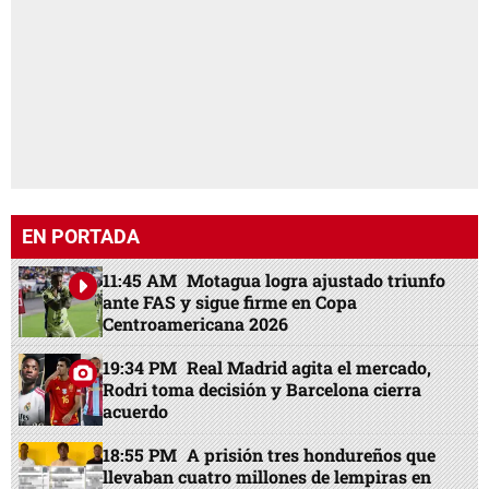
EN PORTADA
11:45 AM
Motagua logra ajustado triunfo
ante FAS y sigue firme en Copa
Centroamericana 2026
19:34 PM
Real Madrid agita el mercado,
Rodri toma decisión y Barcelona cierra
acuerdo
18:55 PM
A prisión tres hondureños que
llevaban cuatro millones de lempiras en