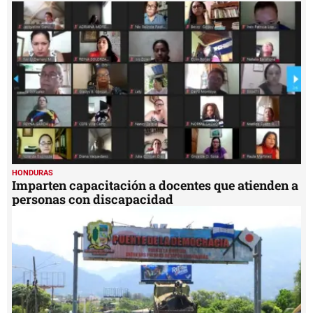
14
minutes,
15
seconds
HONDURAS
Imparten capacitación a docentes que atienden a
personas con discapacidad