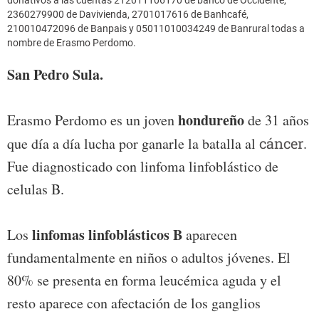
donativos a las cuentas 212011106170 de banco de Occidente,
2360279900 de Davivienda, 2701017616 de Banhcafé,
210010472096 de Banpais y 05011010034249 de Banrural todas a
nombre de Erasmo Perdomo.
San Pedro Sula.
hondureño
Erasmo Perdomo es un joven
de 31 años
que día a día lucha por ganarle la batalla al
cáncer
.
Fue diagnosticado con linfoma linfoblástico de
celulas B.
linfomas linfoblásticos B
Los
aparecen
fundamentalmente en niños o adultos jóvenes. El
80% se presenta en forma leucémica aguda y el
resto aparece con afectación de los ganglios