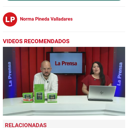
Norma Pineda Valladares
VIDEOS RECOMENDADOS
0
seconds
of