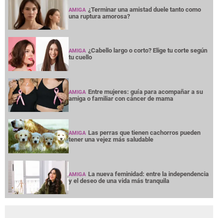
¿Terminar una amistad duele tanto como
AMIGA
una ruptura amorosa?
¿Cabello largo o corto? Elige tu corte según
AMIGA
tu cuello
Entre mujeres: guía para acompañar a su
AMIGA
amiga o familiar con cáncer de mama
Las perras que tienen cachorros pueden
AMIGA
tener una vejez más saludable
La nueva feminidad: entre la independencia
AMIGA
y el deseo de una vida más tranquila