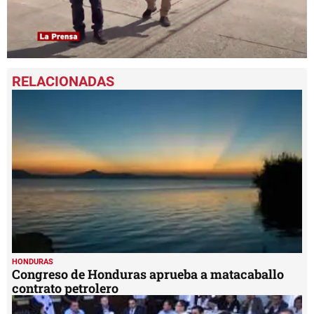
0
seconds
of
2
minutes,
59
seconds
HONDURAS
Congreso de Honduras aprueba a matacaballo
contrato petrolero