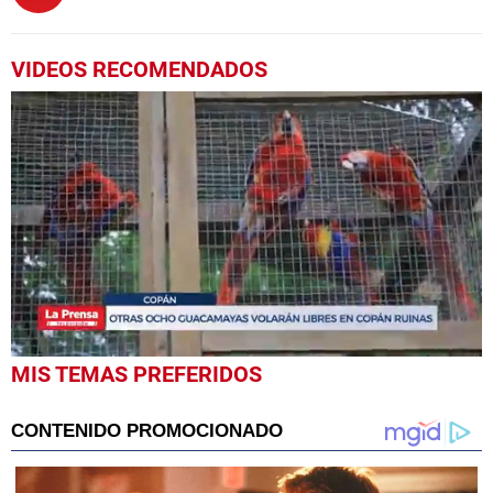
VIDEOS RECOMENDADOS
0
MIS TEMAS PREFERIDOS
seconds
of
3
minutes,
45
seconds