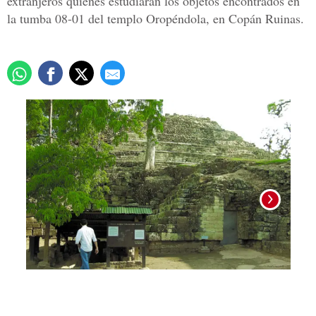
extranjeros quienes estudiarán los objetos encontrados en
la tumba 08-01 del templo Oropéndola, en Copán Ruinas.
Foto: