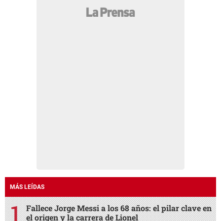
MÁS LEÍDAS
Fallece Jorge Messi a los 68 años: el pilar clave en
el origen y la carrera de Lionel