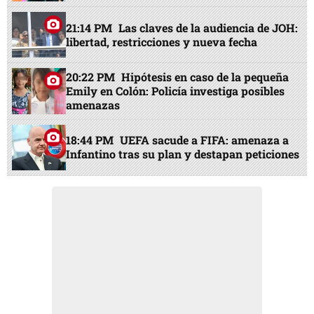
21:14 PM
Las claves de la audiencia de JOH:
libertad, restricciones y nueva fecha
20:22 PM
Hipótesis en caso de la pequeña
Emily en Colón: Policía investiga posibles
amenazas
18:44 PM
UEFA sacude a FIFA: amenaza a
Infantino tras su plan y destapan peticiones