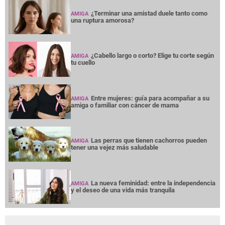
¿Terminar una amistad duele tanto como
AMIGA
una ruptura amorosa?
¿Cabello largo o corto? Elige tu corte según
AMIGA
tu cuello
Entre mujeres: guía para acompañar a su
AMIGA
amiga o familiar con cáncer de mama
Las perras que tienen cachorros pueden
AMIGA
tener una vejez más saludable
La nueva feminidad: entre la independencia
AMIGA
y el deseo de una vida más tranquila