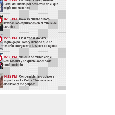
16:58 PM
Capturan a integrante del
Cartel del Diablo por secuestro en el que
exigía tres millones
16:55 PM
Revelan cuánto dinero
llevaban los capturados en el muelle de
La Ceiba
15:59 PM
Estas zonas de SPS,
Tegucigalpa, Yoro y Olancho que no
tendrán energía este jueves 6 de agosto
15:08 PM
Vinicius se reunió con el
Real Madrid y no quiere saber nada:
tomó decisión
14:12 PM
Condenable, hijo golpea a
su padre en La Ceiba: "Tuvimos una
discusión y me golpeó"