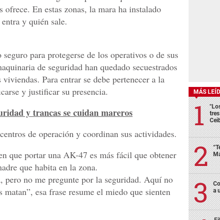
es ofrece. En estas zonas, la mara ha instalado
 entra y quién sale.
o seguro para protegerse de los operativos o de sus
aquinaria de seguridad han quedado secuestrados
viviendas. Para entrar se debe pertenecer a la
carse y justificar su presencia.
MÁS LEÍ
"Lo
ridad y trancas se cuidan mareros
tre
Cei
 centros de operación y coordinan sus actividades.
“T
en que portar una AK-47 es más fácil que obtener
Má
madre que habita en la zona.
, pero no me pregunte por la seguridad. Aquí no
Co
s matan”, esa frase resume el miedo que sienten
a 
Fi