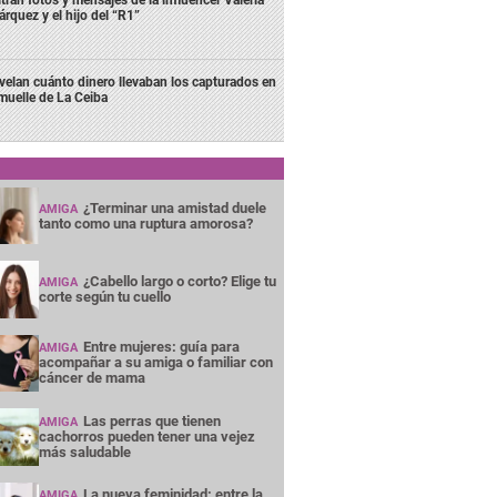
rquez y el hijo del “R1”
velan cuánto dinero llevaban los capturados en
 muelle de La Ceiba
¿Terminar una amistad duele
AMIGA
tanto como una ruptura amorosa?
¿Cabello largo o corto? Elige tu
AMIGA
corte según tu cuello
Entre mujeres: guía para
AMIGA
acompañar a su amiga o familiar con
cáncer de mama
Las perras que tienen
AMIGA
cachorros pueden tener una vejez
más saludable
La nueva feminidad: entre la
AMIGA