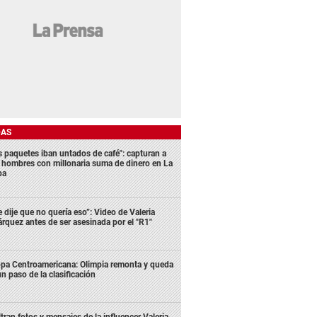
DAS
s paquetes iban untados de café": capturan a
s hombres con millonaria suma de dinero en La
ba
e dije que no quería eso”: Video de Valeria
rquez antes de ser asesinada por el "R1"
pa Centroamericana: Olimpia remonta y queda
un paso de la clasificación
ltran fotos y mensajes de la influencer Valeria