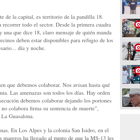
 de la capital, es territorio de la pandilla 18.
a recorrer todo el sector. Desde la primera cuadra
ay una que dice 18, claro mensaje de quién manda
vecinos deben estar disponibles para refugio de los
sario... día y noche.
rten que debemos colaborar. Nos avisan hasta qué
onia. Las amenazas son todos los días. Hay orden
rsecución debemos colaborar dejando los portones
e no colabora firma su sentencia de muerte”,
e La Guasalona.
onas. En Los Alpes y la colonia San Isidro, en el
 los mareros ha llegado al punto de que la MS-13 les