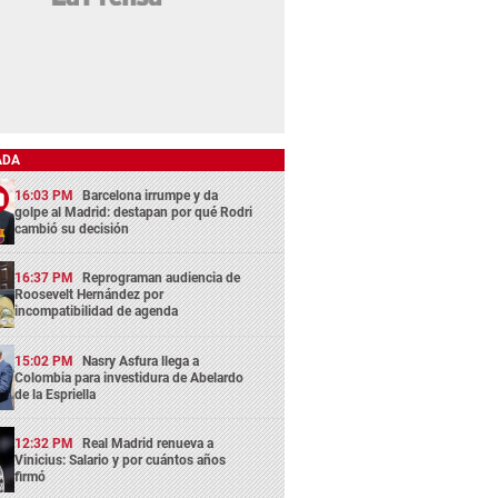
ADA
16:03 PM
Barcelona irrumpe y da
golpe al Madrid: destapan por qué Rodri
cambió su decisión
16:37 PM
Reprograman audiencia de
Roosevelt Hernández por
incompatibilidad de agenda
15:02 PM
Nasry Asfura llega a
Colombia para investidura de Abelardo
de la Espriella
12:32 PM
Real Madrid renueva a
Vinicius: Salario y por cuántos años
firmó