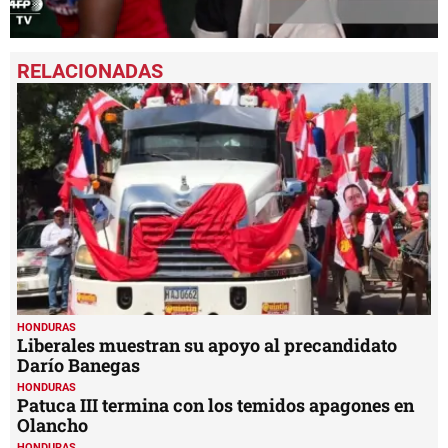
0
seconds
of
1
minute,
5
seconds
HONDURAS
Liberales muestran su apoyo al precandidato
Darío Banegas
HONDURAS
Patuca III termina con los temidos apagones en
Olancho
HONDURAS