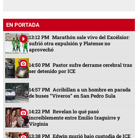
EN PORTADA
13:12 PM
Marathón sale vivo del Excélsior:
sufrió otra expulsión y Platense no
aprovechó
14:50 PM
Pastor sufre derrame cerebral tras
ser detenido por ICE
14:57 PM
Acribillan a un hombre en parada
de buses “Viveros” en San Pedro Sula
14:22 PM
Revelan lo qué pasó
increíblemente entre Emilio Izaguirre y
Virginia
13:38 PM
Edwin murió bajo custodia de ICE