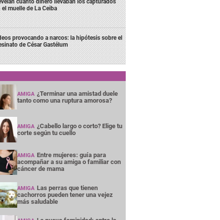
velan cuánto dinero llevaban los capturados
 el muelle de La Ceiba
deos provocando a narcos: la hipótesis sobre el
esinato de César Gastélum
¿Terminar una amistad duele
AMIGA
tanto como una ruptura amorosa?
¿Cabello largo o corto? Elige tu
AMIGA
corte según tu cuello
Entre mujeres: guía para
AMIGA
acompañar a su amiga o familiar con
cáncer de mama
Las perras que tienen
AMIGA
cachorros pueden tener una vejez
más saludable