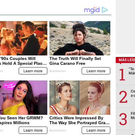
MÁS LEÍ
“Te 
Már
Co
a 
Fi
Má