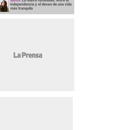
La nueva feminidad: entre la
AMIGA
independencia y el deseo de una vida
más tranquila