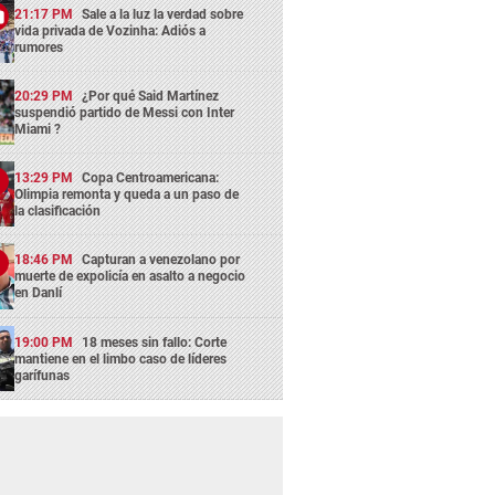
21:17 PM
Sale a la luz la verdad sobre
vida privada de Vozinha: Adiós a
rumores
20:29 PM
¿Por qué Said Martínez
suspendió partido de Messi con Inter
Miami ?
13:29 PM
Copa Centroamericana:
Olimpia remonta y queda a un paso de
la clasificación
18:46 PM
Capturan a venezolano por
muerte de expolicía en asalto a negocio
en Danlí
19:00 PM
18 meses sin fallo: Corte
mantiene en el limbo caso de líderes
garífunas