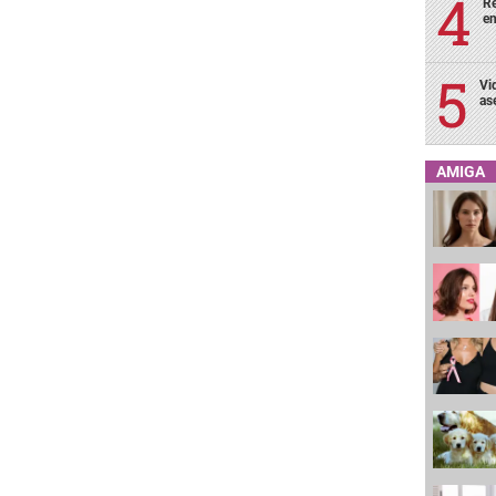
Re
en
Vi
as
AMIGA