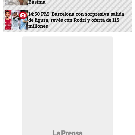
Básima
14:50 PM
Barcelona con sorpresiva salida
de figura, revés con Rodri y oferta de 115
millones