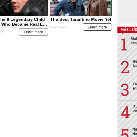
MÁS LEÍ
Mat
neg
Re
Iz
Fa
en
Fa
en
Nu
Ho