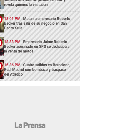
silencio tras salir de prisión en USA y
revela quiénes lo visitaban
18:01 PM
Matan a empresario Roberto
Becker tras salir de su negocio en San
Pedro Sula
18:33 PM
Empresario Jaime Roberto
Becker asesinado en SPS se dedicaba a
la venta de motos
16:36 PM
Cuatro salidas en Barcelona,
Real Madrid con bombazo y traspaso
del Atlético