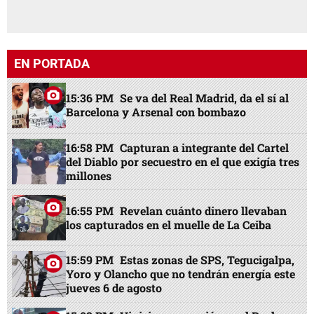
EN PORTADA
15:36 PM
Se va del Real Madrid, da el sí al
Barcelona y Arsenal con bombazo
16:58 PM
Capturan a integrante del Cartel
del Diablo por secuestro en el que exigía tres
millones
16:55 PM
Revelan cuánto dinero llevaban
los capturados en el muelle de La Ceiba
15:59 PM
Estas zonas de SPS, Tegucigalpa,
Yoro y Olancho que no tendrán energía este
jueves 6 de agosto