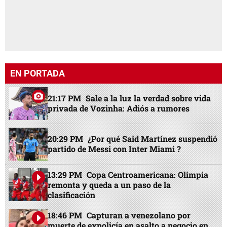
EN PORTADA
21:17 PM
Sale a la luz la verdad sobre vida
privada de Vozinha: Adiós a rumores
20:29 PM
¿Por qué Said Martínez suspendió
partido de Messi con Inter Miami ?
13:29 PM
Copa Centroamericana: Olimpia
remonta y queda a un paso de la
clasificación
18:46 PM
Capturan a venezolano por
muerte de expolicía en asalto a negocio en