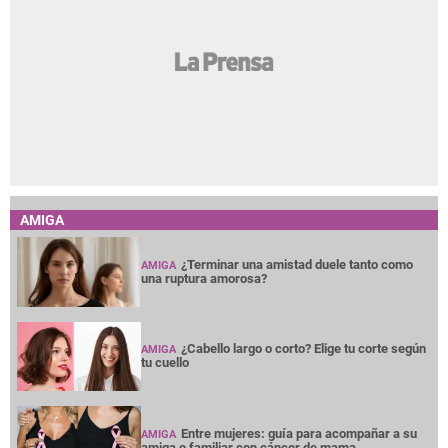
AMIGA
¿Terminar una amistad duele tanto como
AMIGA
una ruptura amorosa?
¿Cabello largo o corto? Elige tu corte según
AMIGA
tu cuello
Entre mujeres: guía para acompañar a su
AMIGA
amiga o familiar con cáncer de mama