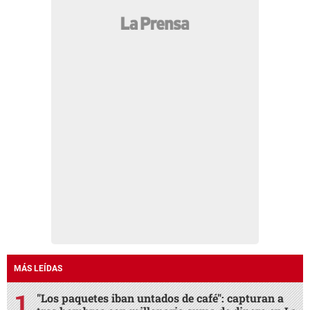
MÁS LEÍDAS
"Los paquetes iban untados de café": capturan a