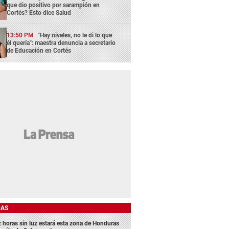
que dio positivo por sarampión en
Cortés? Esto dice Salud
13:50 PM
"Hay niveles, no le di lo que
él quería": maestra denuncia a secretario
de Educación en Cortés
DAS
z horas sin luz estará esta zona de Honduras