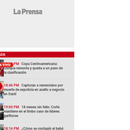
ADA
13:29 PM
Copa Centroamericana:
Olimpia remonta y queda a un paso de
la clasificación
18:46 PM
Capturan a venezolano por
muerte de expolicía en asalto a negocio
en Danlí
19:00 PM
18 meses sin fallo: Corte
mantiene en el limbo caso de líderes
garífunas
18:16 PM
¿Cómo se contagió el bebé