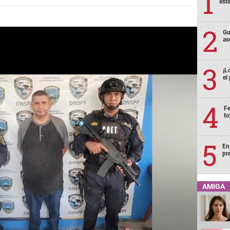
est
Gu
as
¡L
el
Fe
to
En
pr
AMIGA